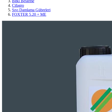
Bitki Besleme
Cifagro
Sıvı Damlama Gübreleri
FOXTER 5.20 + ME