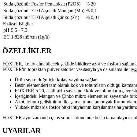
Suda çözünür Fosfor Pentaoksit (P2O5)
% 20
Suda çözünür EDTA şelatlı Mangan (Mn)
% 0,1
Suda çözünür EDTA şelatlı Çinko (Zn)
% 0,01
Fiziksel Bilgiler
pH
5,5 - 7,5
EC
1,826 mS/cm (1g/lt)
ÖZELLİKLER
FOXTER, kolay alınabilecek şekilde bitkilere azot ve fosforu sağlamak
FOXTER'ın topraktan pülverizatörler vasıtasıyla ya da sulama ile uyg
Ürün sıvı olduğu için kolay yayılma sağlar,
Besin elementleri tam olarak kök ve tohumların olduğu katmana
FOXTER 5.20, asitli pH'ı sayesinde kök ve tohumların çevresin
İçeriğindeki Mangan ve Çinko mikro elementleri sayesinde bitkid
Azot, tohum gelişiminin ilk aşamalarında amonyak formunda m
Yüksek miktarda fosfor bitki ihtiyacının karşılanmasına yardımc
FOXTER aynı zamanda çıkış sonrası dönemde besin tamamlayıcısı olar
UYARILAR