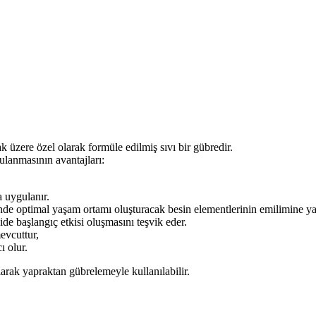
 üzere özel olarak formüle edilmiş sıvı bir gübredir.
ulanmasının avantajları:
 uygulanır.
de optimal yaşam ortamı oluşturacak besin elementlerinin emilimine ya
e başlangıç etkisi oluşmasını teşvik eder.
evcuttur,
ı olur.
ak yapraktan gübrelemeyle kullanılabilir.