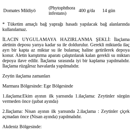
(Phytophthora
Domates
Mildiyö
400 g/da
14 gün
infestans)
* Tüketim amaçlı bağ yaprağı hasadı yapılacak bağ alanlarında
kullanılamaz.
İLACIN UYGULAMAYA HAZIRLANMA ŞEKLİ: İlaçlama
aletinin deposu yarıya kadar su ile doldurulur. Gerekli miktarda ilaç
ayrı bir kapta az miktar su ile bulamaç haline getirilerek depoya
konur. Aletin karıştırma aparatı çalıştırılarak kalan gerekli su miktarı
depoya ilave edilir. İlaçlama sırasında iyi bir kaplama yapılmalıdır.
İlaçlama rüzgârsız havalarda yapılmalıdır.
Zeytin ilaçlama zamanları
Marmara Bölgesinde: Ege Bölgesinde
1.ilaçlama:Ekim ayının ilk yarısında 1.ilaçlama: Zeytinler sürgün
vermeden önce (şubat ayında)
2.Ilaçlama: Nisan ayının ilk yarısında 2.ilaçlama : Zeytinler çiçek
açmadan önce (Nisan ayında) yapılmalıdır.
Akdeniz Bölgesinde: