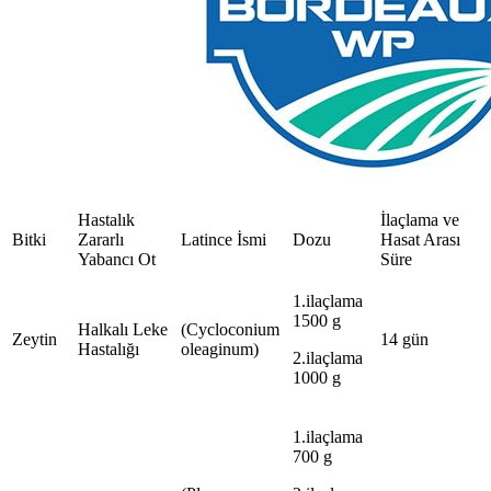
Hastalık
İlaçlama ve
Bitki
Zararlı
Latince İsmi
Dozu
Hasat Arası
Yabancı Ot
Süre
1.ilaçlama
1500 g
Halkalı Leke
(Cycloconium
Zeytin
14 gün
Hastalığı
oleaginum)
2.ilaçlama
1000 g
1.ilaçlama
700 g