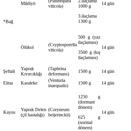
(Plasmopara
2.ilaçlama
Mildiyö
14 gün
viticola)
1000 g
3.ilaçlama
1300 g
*Bağ
500 g (yaz
ilaçlaması)
(Cryptosporella
Ölükol
14 gün
viticola)
3500 g (kış
ilaçlaması)
Yaprak
(Taphrina
Şeftali
1500 g
14 gün
Kıvırcıklığı
deformans)
(Venturia
Elma
Karaleke
1500 g
14 gün
inaequalis)
1250 g
(dormant
dönem)
Yaprak Delen
(Coryneum
Kayısı
14 gün
(çil hastalığı)
beijerinckii)
625 g
(normal
dönem)