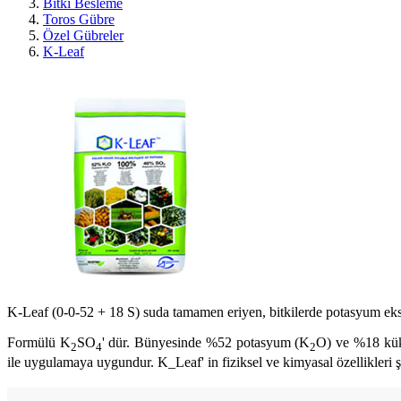
Bitki Besleme
Toros Gübre
Özel Gübreler
K-Leaf
K-Leaf (0-0-52 + 18 S) suda tamamen eriyen, bitkilerde potasyum eks
Formülü K
SO
' dür. Bünyesinde %52 potasyum (K
O) ve %18 kü
2
4
2
ile uygulamaya uygundur. K_Leaf' in fiziksel ve kimyasal özellikleri ş