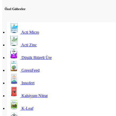
Özel Gübreler
Acti Micro
Acti Zinc
Düşük Biüreli Üre
GreenFeed
Innofert
Kalsiyum Nitrat
K-Leaf