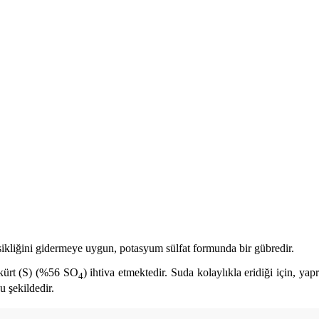
ikliğini gidermeye uygun, potasyum sülfat formunda bir gübredir.
kürt (S) (%56 SO
) ihtiva etmektedir. Suda kolaylıkla eridiği için, y
4
u şekildedir.