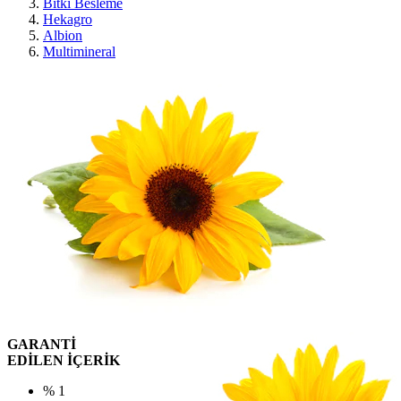
Bitki Besleme
Hekagro
Albion
Multimineral
GARANTİ
EDİLEN İÇERİK
% 1