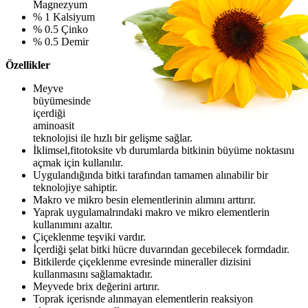
Magnezyum
% 1 Kalsiyum
% 0.5 Çinko
% 0.5 Demir
Özellikler
Meyve
büyümesinde
içerdiği
aminoasit
teknolojisi ile hızlı bir gelişme sağlar.
İklimsel,fitotoksite vb durumlarda bitkinin büyüme noktasını
açmak için kullanılır.
Uygulandığında bitki tarafından tamamen alınabilir bir
teknolojiye sahiptir.
Makro ve mikro besin elementlerinin alımını arttırır.
Yaprak uygulamalrındaki makro ve mikro elementlerin
kullanımını azaltır.
Çiçeklenme teşviki vardır.
İçerdiği şelat bitki hücre duvarından gecebilecek formdadır.
Bitkilerde çiçeklenme evresinde mineraller dizisini
kullanmasını sağlamaktadır.
Meyvede brix değerini artırır.
Toprak içerisnde alınmayan elementlerin reaksiyon